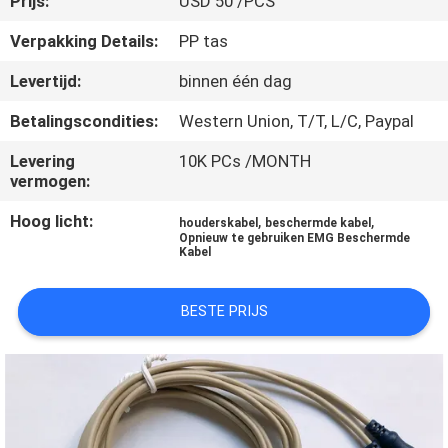
Prijs:
USD 50 /PCS
CONTACTEER
ONS
Verpakking Details:
PP tas
Levertijd:
binnen één dag
NIEUWS
Betalingscondities:
Western Union, T/T, L/C, Paypal
Levering
10K PCs /MONTH
VERZOEK
vermogen:
OM EEN
Hoog licht:
,
,
houderskabel
beschermde kabel
CITAAT
Opnieuw te gebruiken EMG Beschermde
Kabel
SITEMAP
BESTE PRIJS
PRIVACY
POLICY