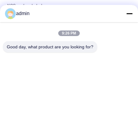
NCS-verlengkabel
admin
Monopolar EMG Opnieuw te gebruiken Kabel van de
Naaldelektrode met 1500mm Looddraad
9:26 PM
Het concentrische EMG Schild past Kabel met 4 Spelddin Stop
aan
Good day, what product are you looking for?
populaire categorieën
Alle
Concentrische 
EMG 
Naaldelektrode
Naaldelektroden
Concentrische 
De Elektroden Van 
Naald Emg
De Subdermalnaald
Stimulatorsonde
Laryngeal Elektrode
Lijnelektrode
EMG Kabel