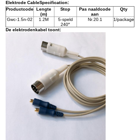
Elektrode CableSpecification:
Productcode
Lengte
Stop
Pas naaldcode
Qty
(m)
aan
Gwc-1.5n-02
1.2M
5-speld
Nr.20.1
1/package
240
°
De elektrodenkabel toont: