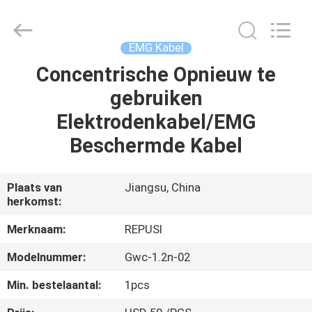
Suzhou
Repusi
Electronics
Co.,Ltd..
All
EMG Kabel
Rights
Reserved.
Concentrische Opnieuw te
HUIS
gebruiken
PRODUCTEN
Elektrodenkabel/EMG
Beschermde Kabel
ONGEVEER
ONS
Plaats van
Jiangsu, China
herkomst:
FABRIEKSREIS
Merknaam:
REPUSI
Modelnummer:
Gwc-1.2n-02
KWALITEITSCONTROLE
Min. bestelaantal:
1pcs