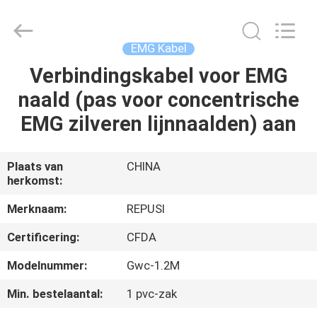
Suzhou
Repusi
Electronics
Co.,Ltd..
All
EMG Kabel
Rights
Reserved.
Verbindingskabel voor EMG
HUIS
naald (pas voor concentrische
PRODUCTEN
EMG zilveren lijnnaalden) aan
ONGEVEER
Plaats van
CHINA
herkomst:
ONS
Merknaam:
REPUSI
FABRIEKSREIS
Certificering:
CFDA
Modelnummer:
Gwc-1.2M
KWALITEITSCONTROLE
Min. bestelaantal:
1 pvc-zak