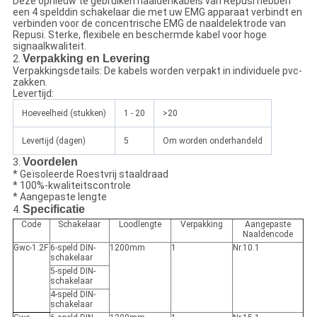
Deze opnieuw te gebruiken naaldenkabels van Repusi hebben
een 4 spelddin schakelaar die met uw EMG apparaat verbindt en
verbinden voor de concentrische EMG de naaldelektrode van
Repusi. Sterke, flexibele en beschermde kabel voor hoge
signaalkwaliteit.
Verpakking en Levering
2.
Verpakkingsdetails: De kabels worden verpakt in individuele pvc-
zakken.
Levertijd:
Hoeveelheid (stukken)
1 - 20
>20
Levertijd (dagen)
5
Om worden onderhandeld
Voordelen
3.
* Geïsoleerde Roestvrij staaldraad
* 100%-kwaliteitscontrole
* Aangepaste lengte
Specificatie
4.
Code
Schakelaar
Loodlengte
Verpakking
Aangepaste
Naaldencode
Gwc-1.2F
6-speld DIN-
1200mm
1
Nr.10.1
schakelaar
5-speld DIN-
schakelaar
4-speld DIN-
schakelaar