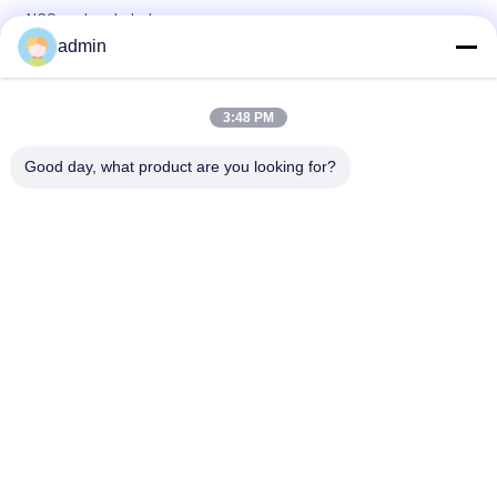
NCS-verlengkabel
admin
Monopolar EMG Opnieuw te gebruiken Kabel van de
Naaldelektrode met 1500mm Looddraad
3:48 PM
Het concentrische EMG Schild past Kabel met 4 Spelddin Stop
aan
Good day, what product are you looking for?
populaire categorieën
Alle
Concentrische 
EMG 
Naaldelektrode
Naaldelektroden
Concentrische 
De Elektroden Van 
Naald Emg
De Subdermalnaald
Stimulatorsonde
Laryngeal Elektrode
Lijnelektrode
EMG Kabel