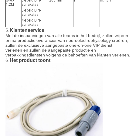
Gwc-
6-speld DIN-
1200mm
1
Nr.15.1
1.2M
schakelaar
5-speld DIN-
schakelaar
4-speld DIN-
schakelaar
Klantenservice
5.
Met de inspanningen van alle teams in het bedrijf, zullen wij een
prima productieleverancier van neuroelectrophysiology creëren,
zullen de exclusieve aangepaste one-on-one VIP dienst,
verlenen en zullen de aangepaste productie en
verpakkingsdiensten volgens de behoeften van klanten verlenen.
Het product toont
6.