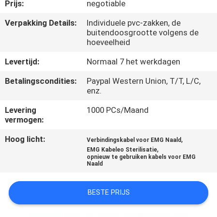
CONTACTEER
Prijs:
negotiable
ONS
Verpakking Details:
Individuele pvc-zakken, de
buitendoosgrootte volgens de
hoeveelheid
NIEUWS
Levertijd:
Normaal 7 het werkdagen
VERZOEK
Betalingscondities:
Paypal Western Union, T/T, L/C,
enz.
OM EEN
Levering
1000 PCs/Maand
CITAAT
vermogen:
Hoog licht:
,
Verbindingskabel voor EMG Naald
SITEMAP
,
EMG Kabeleo Sterilisatie
opnieuw te gebruiken kabels voor EMG
Naald
PRIVACY
POLICY
BESTE PRIJS