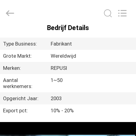
Suzhou
Repusi
Electronics
Co.,Ltd..
All
Rights
Reserved.
Bedrijf Details
HUIS
Type Business:
Fabrikant
PRODUCTEN
Grote Markt:
Wereldwijd
Merken:
REPUSI
ONGEVEER
ONS
Aantal
1~50
werknemers:
Opgericht Jaar:
2003
FABRIEKSREIS
Export pct:
10% - 20%
KWALITEITSCONTROLE