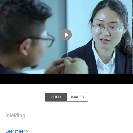
CONTACTEER
ONS
NIEUWS
VERZOEK
OM EEN
CITAAT
SITEMAP
VIDEO
IMAGES
Suzhou Repusi Electronics
PRIVACY
Co.,Ltd.
Inleiding
POLICY
Leer meer >