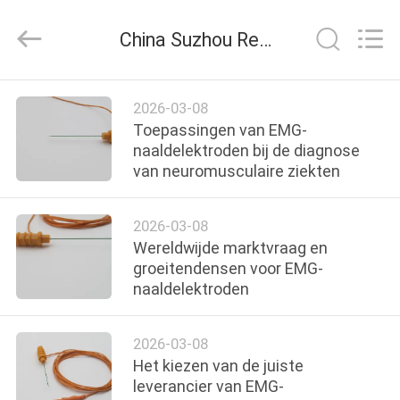
Suzhou
Repusi
Electronics
China Suzhou Repusi Electronics Co.,Ltd. bedrijf nieuws
Co.,Ltd..
All
Rights
Reserved.
HUIS
2026-03-08
Toepassingen van EMG-
PRODUCTEN
naaldelektroden bij de diagnose
van neuromusculaire ziekten
ONGEVEER
2026-03-08
ONS
Wereldwijde marktvraag en
groeitendensen voor EMG-
naaldelektroden
FABRIEKSREIS
2026-03-08
KWALITEITSCONTROLE
Het kiezen van de juiste
leverancier van EMG-