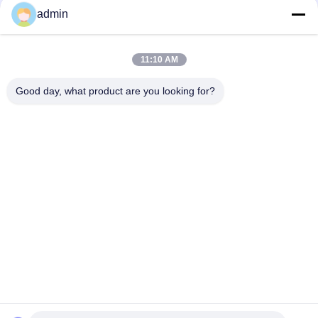
nauwkeurige hulpmiddelen voor
admin
nauwkeurige neuromusculaire
diagnose
11:10 AM
loading...
Good day, what product are you looking for?
populaire categorieën
Alle
Concentrische 
EMG 
Naaldelektrode
Naaldelektroden
Concentrische 
De Elektroden Van 
Naald Emg
De Subdermalnaald
Stimulatorsonde
Laryngeal Elektrode
Lijnelektrode
EMG Kabel