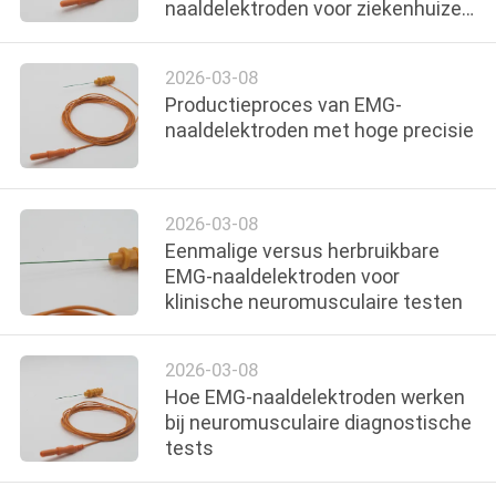
CONTACTEER
naaldelektroden voor ziekenhuizen
en medische distributeurs
ONS
2026-03-08
Productieproces van EMG-
NIEUWS
naaldelektroden met hoge precisie
VERZOEK
OM EEN
2026-03-08
Eenmalige versus herbruikbare
CITAAT
EMG-naaldelektroden voor
klinische neuromusculaire testen
SITEMAP
2026-03-08
Hoe EMG-naaldelektroden werken
PRIVACY
bij neuromusculaire diagnostische
POLICY
tests