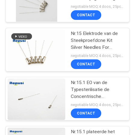
Naalden per Pak
negotiable MOQ:4 doos, 25pcs per doos
CONTACT
18
Nr.15 Elektrode van de
Stimulatorsonde
Steekproefdcne Kit
Silver Needles For
Disposable de
negotiable MOQ:4 doos, 25pcs per doos
Concentrische Naald
CONTACT
Nr.15.1 EO van de
3
Typesterilisatie de
Concentrische
Laryngeal Elektrode
Concentrische Steriele
negotiable MOQ:4 doos, 25pcs per doos
Verbruiksgoederen van
CONTACT
de Naaldelektrode
Nr.15.1 plateerde het