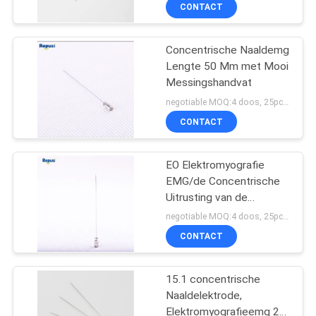
Steriele
CONTACTEER
CONTACT
Verbruiksgoederen
ONS
Concentrische Naaldemg
23
Lengte 50 Mm met Mooi
NIEUWS
Messingshandvat
concentrische naald
negotiable MOQ:4 doos, 25pcs per doos
emg
VERZOEK
CONTACT
OM EEN
CITAAT
EO Elektromyografie
EMG/de Concentrische
Uitrusting van de
SITEMAP
18
Naaldsteekproef van
negotiable MOQ:4 doos, 25pcs per doos
Nr.15.1/Nr.10.1/Nr.20.1
De Elektroden van
CONTACT
PRIVACY
de Subdermalnaald
POLICY
15.1 concentrische
Naaldelektrode,
Elektromyografieemg 25