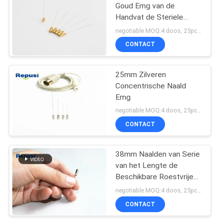
Goud Emg van de
Handvat de Steriele
10
Elektromyografie
negotiable MOQ:4 doos, 25pcs per doos
Coaxiale Elektrode van
CONTACT
Lijnelektrode
de Kernnaald
25mm Zilveren
Concentrische Naald
Emg
negotiable MOQ:4 doos, 25pcs per doos
CONTACT
22
38mm Naalden van Serie
EMG Kabel
van het Lengte de
Beschikbare Roestvrije
staal Concentrische
negotiable MOQ:4 doos, 25pcs per doos
Neurologische Zilveren
CONTACT