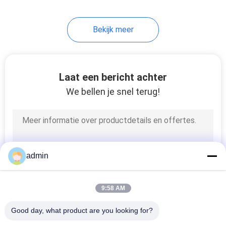
14
Bekijk meer
De Elektrode van de
EEGkop
Laat een bericht achter
We bellen je snel terug!
14
Zelfklevende
admin
Elektroden
9:58 AM
Good day, what product are you looking for?