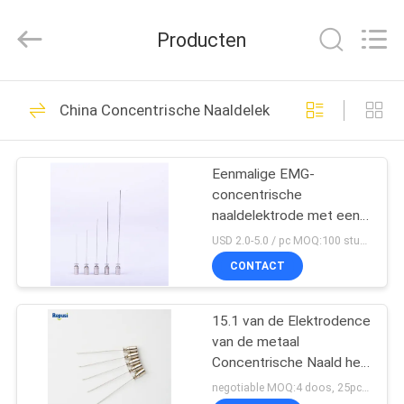
Suzhou
Repusi
Electronics
Producten
Co.,Ltd..
All
Rights
Reserved.
HUIS
12
China Concentrische Naaldelektrode
Concentrische
PRODUCTEN
Naaldelektrode
Eenmalige EMG-
concentrische
ONGEVEER
naaldelektrode met een
ONS
naalddiameter van
USD 2.0-5.0 / pc MOQ:100 stuks
0,35/0,45/0,50 mm
CONTACT
17
FABRIEKSREIS
EMG
15.1 van de Elektrodence
van de metaal
KWALITEITSCONTROLE
Naaldelektroden
Concentrische Naald het
Handvat Concentrische
negotiable MOQ:4 doos, 25pcs per doos