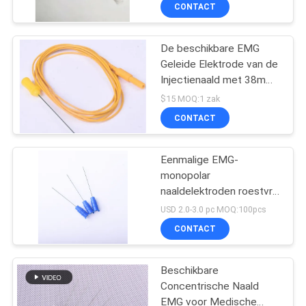
CONTACTEER
CONTACT
ONS
De beschikbare EMG
23
Geleide Elektrode van de
NIEUWS
Injectienaald met 38mm
concentrische naald
50mm Lengte
$15 MOQ:1 zak
emg
VERZOEK
CONTACT
OM EEN
CITAAT
Eenmalige EMG-
monopolar
naaldelektroden roestvrij
SITEMAP
18
staal 38 mm/50 mm EO
USD 2.0-3.0 pc MOQ:100pcs
gesteriliseerd
De Elektroden van
CONTACT
PRIVACY
de Subdermalnaald
POLICY
Beschikbare
Concentrische Naald
EMG voor Medische