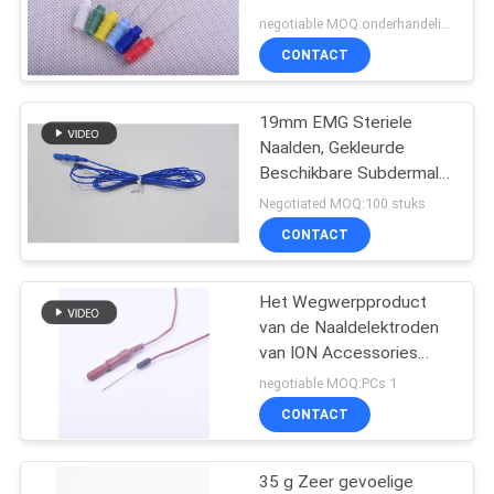
Toebehoren 0.35x25mm
negotiable MOQ:onderhandelingen
CONTACT
18
19mm EMG Steriele
Stimulatorsonde
Naalden, Gekleurde
Beschikbare Subdermal-
Naalden
Negotiated MOQ:100 stuks
CONTACT
Het Wegwerpproduct
3
van de Naaldelektroden
van ION Accessories
Laryngeal Elektrode
Stainless Steel Single
negotiable MOQ:PCs 1
Subdermal
CONTACT
35 g Zeer gevoelige