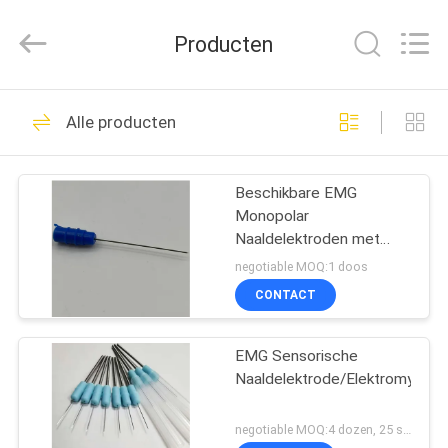
Suzhou
Repusi
Electronics
Producten
Co.,Ltd..
All
Rights
Reserved.
HUIS
12
Alle producten
Concentrische
PRODUCTEN
Naaldelektrode
Beschikbare EMG
Monopolar
ONGEVEER
Naaldelektroden met
ONS
25mm 28mm 38mm
negotiable MOQ:1 doos
50mm 60mm
CONTACT
17
FABRIEKSREIS
EMG
EMG Sensorische
Naaldelektrode/Elektromyogra
KWALITEITSCONTROLE
Naaldelektroden
negotiable MOQ:4 dozen, 25 stuks per doos