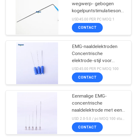
wegwerp- gebogen
kogelpuntstimulatiesonde
10
Klasse II Instrument voor
USD45.00 PER PC MOQ:1
medische doeleinden
CONTACT
Lijnelektrode
EMG-naaldelektroden
Concentrische
elektrode-stijl voor
opname en analyse van
USD45.00 PER PC MOQ:100
EMG-signalen
CONTACT
22
Eenmalige EMG-
EMG Kabel
concentrische
naaldelektrode met een
naalddiameter van
USD 2.0-5.0 / pc MOQ:100 stuks
0,35/0,45/0,50 mm
CONTACT