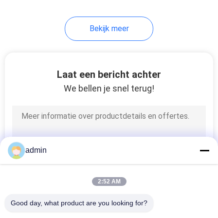
14
Bekijk meer
De Elektrode van de
EEGkop
Laat een bericht achter
We bellen je snel terug!
14
Zelfklevende
admin
Elektroden
2:52 AM
Good day, what product are you looking for?