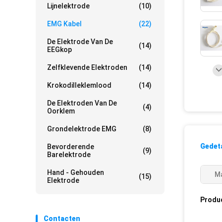
Lijnelektrode
(10)
EMG Kabel
(22)
De Elektrode Van De
(14)
EEGkop
Zelfklevende Elektroden
(14)
Krokodilleklemlood
(14)
De Elektroden Van De
(4)
Oorklem
Grondelektrode EMG
(8)
Gedeta
Bevorderende
(9)
Barelektrode
Hand - Gehouden
Ma
(15)
Elektrode
Produ
Contacten