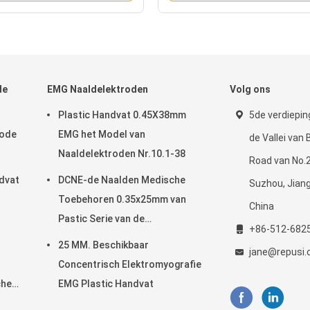
de
EMG Naaldelektroden
Volg ons
Plastic Handvat 0.45X38mm
5de verdiepin
rode
EMG het Model van
de Vallei van B
Naaldelektroden Nr.10.1-38
Road van No.2
ndvat
DCNE-de Naalden Medische
Suzhou, Jiang
Toebehoren 0.35x25mm van
China
Pastic Serie van de
+86-512-682
Naaldelektrode
25 MM. Beschikbaar
jane@repusi
Concentrisch Elektromyografie
che
EMG Plastic Handvat
n van