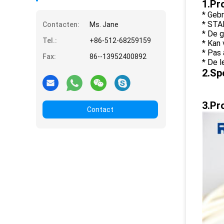
1.Pr
* Geb
* STA
Contacten:
Ms. Jane
* De g
Tel.:
+86-512-68259159
* Kan
* Pas
Fax:
86--13952400892
* De 
2.Sp
3.Pr
Contact