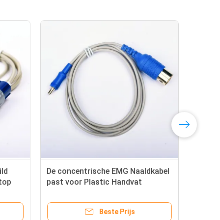
ild
De concentrische EMG Naaldkabel
120
top
past voor Plastic Handvat
Len
Concentrische Naalden aan
Con
Beste Prijs