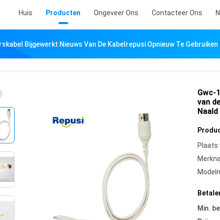
Huis
Producten
Ongeveer Ons
Contacteer Ons
N
kabel Bijgewerkt Nieuws Van De Kabelrepusi Opnieuw Te Gebruiken
Gwc-1
van d
Naald
Produc
Plaats
Merkn
Model
Betale
Min. be