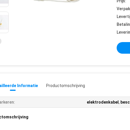
Prijs:
Verpak
Leverti
Betali
Leveri
illeerde Informatie
Productomschrijving
rkeren:
elektrodenkabel
,
besc
ctomschrijving