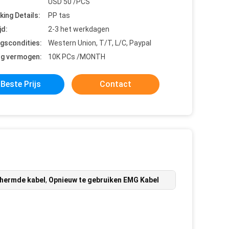
USD 50 /PCS
king Details:
PP tas
jd:
2-3 het werkdagen
ngscondities:
Western Union, T/T, L/C, Paypal
ng vermogen:
10K PCs /MONTH
Beste Prijs
Contact
hermde kabel
,
Opnieuw te gebruiken EMG Kabel