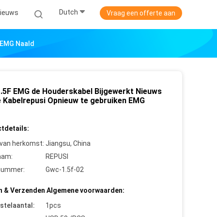
Dutch
ieuws
Vraag een offerte aan
 EMG Naald
.5F EMG de Houderskabel Bijgewerkt Nieuws
e Kabelrepusi Opnieuw te gebruiken EMG
tdetails:
 van herkomst:
Jiangsu, China
aam:
REPUSI
nummer:
Gwc-1.5f-02
n & Verzenden Algemene voorwaarden:
stelaantal:
1pcs