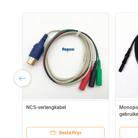
NCS-verlengkabel
Monopol
gebruike
Naaldel
Looddr
Beste Prijs