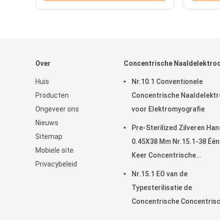
Over
Concentrische Naaldelektro
Huis
Nr.10.1 Conventionele
Producten
Concentrische Naaldelekt
Ongeveer ons
voor Elektromyografie
Nieuws
Pre-Sterilized Zilveren Ha
Sitemap
0.45X38 Mm Nr.15.1-38 Één
Mobiele site
Keer Concentrische
Privacybeleid
Naaldelektrode
Nr.15.1 EO van de
Typesterilisatie de
Concentrische Concentris
Steriele Verbruiksgoedere