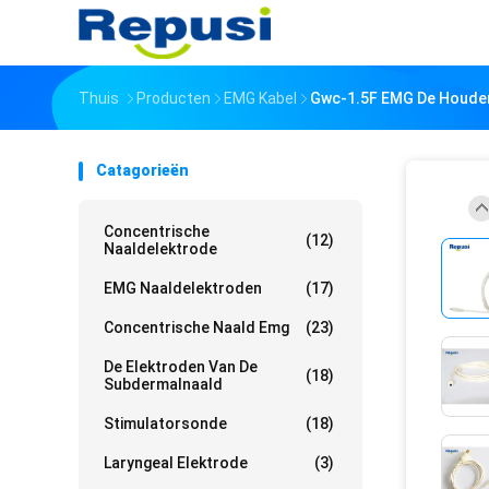
Thuis
Producten
EMG Kabel
Gwc-1.5F EMG De Houders
Catagorieën
Concentrische
(12)
Naaldelektrode
EMG Naaldelektroden
(17)
Concentrische Naald Emg
(23)
De Elektroden Van De
(18)
Subdermalnaald
Stimulatorsonde
(18)
Laryngeal Elektrode
(3)