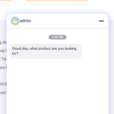
admin
Mail ons
4:00 PM
g, de Bouw E,
Good day, what product are you looking 
oji Zhihui,
for?
 Taishan,
su-Provincie,
Verzend
59159
.com