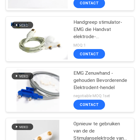
Looddraad Stimulator
CONTACTEER
CONTACT
bevorderen
ONS
Handgreep stimulator-
23
EMG die Handvat
NIEUWS
elektrode-
concentrische naald
Comforbable/Standaardschake
MOQ:1
emg
5-Pool bevorderen
VERZOEK
CONTACT
OM EEN
CITAAT
EMG Zenuwhand -
gehouden Bevorderende
Elektrodent-hendel
SITEMAP
18
negotiable MOQ:1set
De Elektroden van
CONTACT
PRIVACY
de Subdermalnaald
POLICY
Opnieuw te gebruiken
van de de
Stimulanselektrode van