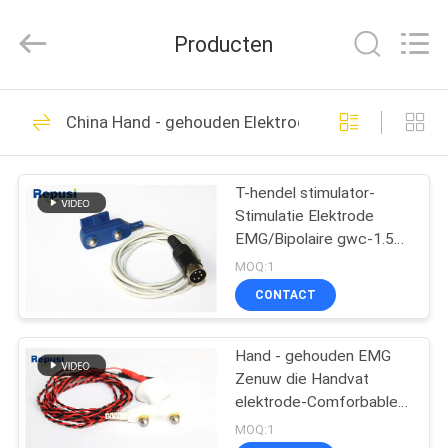
Suzhou
Repusi
Electronics
Producten
Co.,Ltd..
All
Rights
Reserved.
HUIS
12
China Hand - gehouden Elektrode
Concentrische
PRODUCTEN
Naaldelektrode
T-hendel stimulator-
Stimulatie Elektrode
ONGEVEER
EMG/Bipolaire gwc-1.5s-
ONS
03
MOQ:1
CONTACT
17
FABRIEKSREIS
EMG
Hand - gehouden EMG
Zenuw die Handvat
KWALITEITSCONTROLE
Naaldelektroden
elektrode-Comforbable
met EMG van de Twee
MOQ:1