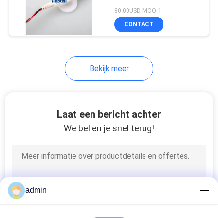
Biopolar EMG Vlak
80.00USD MOQ:1
Ijzertype
CONTACT
18
Stimulatorsonde
Bekijk meer
Laat een bericht achter
We bellen je snel terug!
3
Laryngeal Elektrode
admin