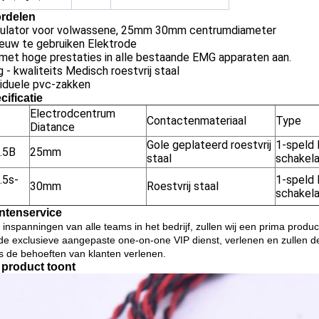
rdelen
mulator voor volwassene, 25mm 30mm centrumdiameter
ieuw te gebruiken Elektrode
met hoge prestaties in alle bestaande EMG apparaten aan.
 - kwaliteits Medisch roestvrij staal
viduele pvc-zakken
cificatie
Electrodcentrum
Contactenmateriaal
Type
Diatance
Gole geplateerd roestvrij
1-speld 
.5B
25mm
staal
schakela
.5s-
1-speld 
30mm
Roestvrij staal
schakela
ntenservice
 inspanningen van alle teams in het bedrijf, zullen wij een prima produ
 de exclusieve aangepaste one-on-one VIP dienst, verlenen en zullen 
s de behoeften van klanten verlenen.
 product toont