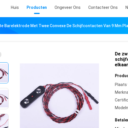
Huis
Producten
Ongeveer Ons
Contacteer Ons
N
te Barelektrode Met Twee Convexe De Schijfcontacten Van 9 Mm Pla
De zw
schij
elkaa
Produc
Plaats
Merkn
Certifi
Model
Betale