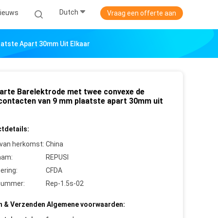
Dutch
ieuws
Vraag een offerte aan
atste Apart 30mm Uit Elkaar
arte Barelektrode met twee convexe de
fcontacten van 9 mm plaatste apart 30mm uit
r
tdetails:
 van herkomst:
China
aam:
REPUSI
cering:
CFDA
nummer:
Rep-1.5s-02
n & Verzenden Algemene voorwaarden: