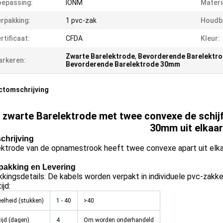
epassing:
IONM
Materi
rpakking:
1 pvc-zak
Houdb
rtificaat:
CFDA
Kleur:
Zwarte Barelektrode
,
Bevorderende Barelektro
rkeren:
Bevorderende Barelektrode 30mm
ctomschrijving
 zwarte
Barelektrode met twee convexe de schij
30mm uit elkaar
chrijving
ektrode van de opnamestrook heeft twee convexe apart uit elka
pakking en Levering
kingsdetails: De kabels worden verpakt in individuele pvc-zakke
ijd:
elheid (stukken)
1 - 40
>40
tijd (dagen)
4
Om worden onderhandeld