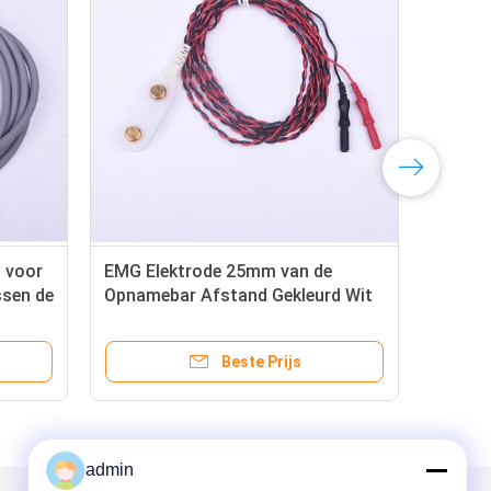
n voor
EMG Elektrode 25mm van de
EMG
sen de
Opnamebar Afstand Gekleurd Wit
Bar
met Twee Lood
reg
met
Beste Prijs
admin