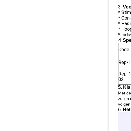
3.
Voo
* Sti
* Opn
* Pas 
* Hoog
* Indi
4.
Spe
Code
Rep-1
Rep-1
02
5.
Kla
Met de
zullen
volgen
6.
Het