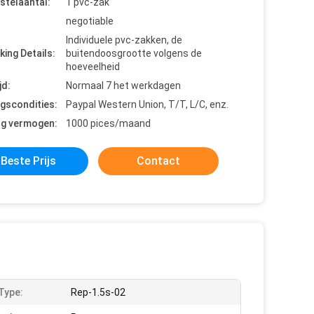
stelaantal:
1 pvc-zak
negotiable
Individuele pvc-zakken, de
king Details:
buitendoosgrootte volgens de
hoeveelheid
jd:
Normaal 7 het werkdagen
ngscondities:
Paypal Western Union, T/T, L/C, enz.
ng vermogen:
1000 pices/maand
Beste Prijs
Contact
Type:
Rep-1.5s-02