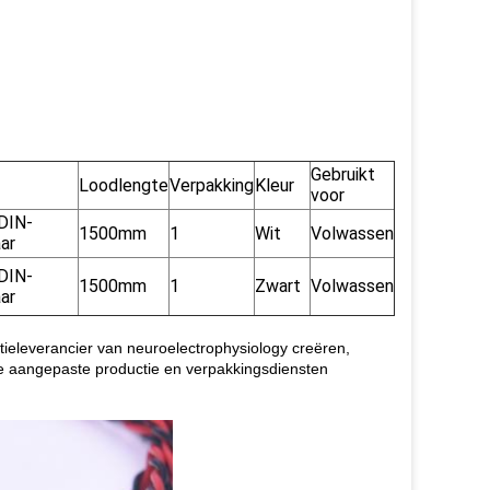
Gebruikt
Loodlengte
Verpakking
Kleur
voor
DIN-
1500mm
1
Wit
Volwassen
ar
DIN-
1500mm
1
Zwart
Volwassen
ar
ctieleverancier van neuroelectrophysiology creëren,
de aangepaste productie en verpakkingsdiensten