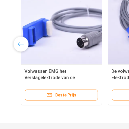
Volwassen EMG het
De volw
Verslagelektrode van de
Elektrod
Machinebar met Standard 5-Speld
Twee Ve
DIN
Beste Prijs