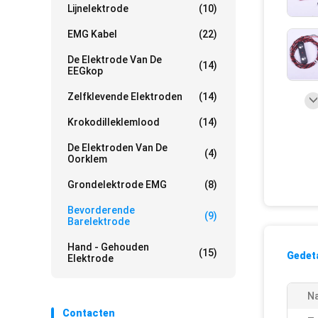
Lijnelektrode
(10)
EMG Kabel
(22)
De Elektrode Van De
(14)
EEGkop
Zelfklevende Elektroden
(14)
Krokodilleklemlood
(14)
De Elektroden Van De
(4)
Oorklem
Grondelektrode EMG
(8)
Bevorderende
(9)
Barelektrode
Hand - Gehouden
(15)
Gedeta
Elektrode
N
Contacten