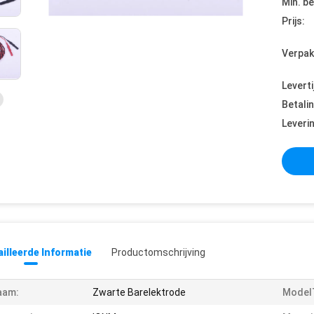
Min. be
Prijs:
Verpak
Leverti
Betali
Leveri
illeerde Informatie
Productomschrijving
aam:
Zwarte Barelektrode
Model