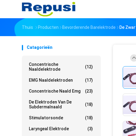
Thuis
Producten
Bevorderende Barelektrode
De Zwar
Catagorieën
Concentrische
(12)
Naaldelektrode
EMG Naaldelektroden
(17)
Concentrische Naald Emg
(23)
De Elektroden Van De
(18)
Subdermalnaald
Stimulatorsonde
(18)
Laryngeal Elektrode
(3)