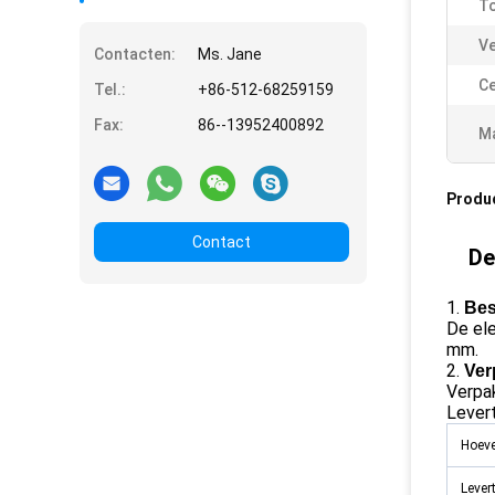
To
Ve
Contacten:
Ms. Jane
Ce
Tel.:
+86-512-68259159
Fax:
86--13952400892
Ma
Produ
Contact
De
1.
Bes
De el
mm.
2.
Ver
Verpak
Levert
Hoeve
Lever