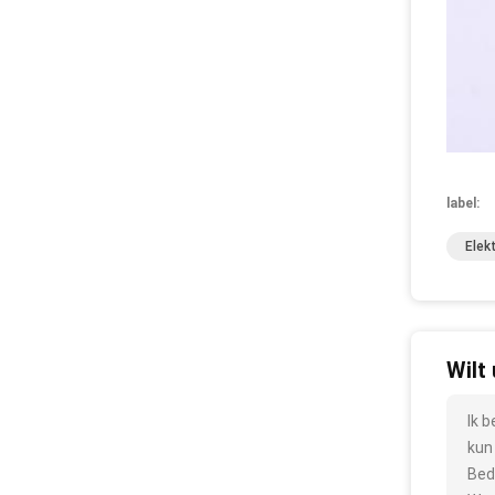
label:
Elek
Wilt
Ik 
kun
Bed