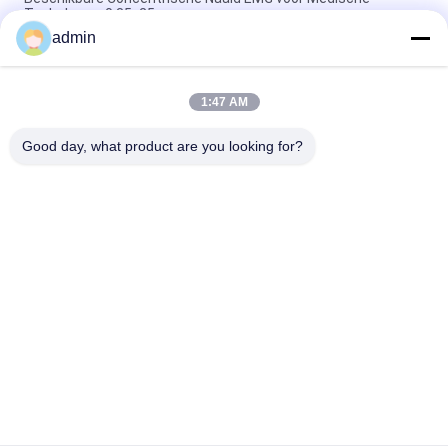
Toebehoren 0.35x25mm
admin
EMG-naaldelektroden Concentrische elektrode-stijl voor
opname en analyse van EMG-signalen
1:47 AM
Repusiemg Beschikbare Concentrische Scherpere Naalden
met 6 Kleuren
Good day, what product are you looking for?
populaire categorieën
Alle
Concentrische 
EMG 
Naaldelektrode
Naaldelektroden
Concentrische 
De Elektroden Van 
Naald Emg
De Subdermalnaald
Stimulatorsonde
Laryngeal Elektrode
Lijnelektrode
EMG Kabel