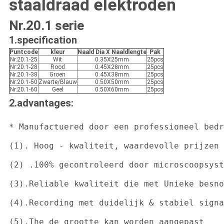
staaldraad elektroden
Nr.20.1 serie
1.specification
Puntcode
kleur
Naald Dia X Naaldlengte
Pak
Nr.20.1-25
Wit
0.35X25mm
25pcs
Nr.20.1-28
Rood
0.45X28mm
25pcs
Nr.20.1-38
Groen
0.45X38mm
25pcs
Nr.20.1-50
Zwarte/Blauw
0.50X50mm
25pcs
Nr.20.1-60
Geel
0.50X60mm
25pcs
2.advantages:
* Manufactuered door een professioneel bedr
(1). Hoog - kwaliteit, waardevolle prijzen

(2) .100% gecontroleerd door microscoopsyst
(3).Reliable kwaliteit die met Unieke besno
(4).Recording met duidelijk & stabiel signa
(5).The de grootte kan worden aangepast