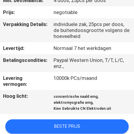
Min. bestelaantal:
4 doos, 25pcs per doos
CONTACTEER
ONS
Prijs:
negotiable
Verpakking Details:
individuele zak, 25pcs per doos,
de buitendoosgrootte volgens de
NIEUWS
hoeveelheid
Levertijd:
Normaal 7 het werkdagen
VERZOEK
OM EEN
Betalingscondities:
Paypal Western Union, T/T, L/C,
enz.,
CITAAT
Levering
10000k PCs/maand
vermogen:
SITEMAP
Hoog licht:
,
concentrische naald emg
,
elektromyografie emg
PRIVACY
Kies Gebruikte CN Elektroden uit
POLICY
BESTE PRIJS