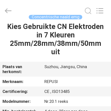
Suzhou
Repusi
Electronics
Co.,Ltd..
All
Concentrische naald emg
Rights
Reserved.
Kies Gebruikte CN Elektroden
HUIS
in 7 Kleuren
PRODUCTEN
25mm/28mm/38mm/50mm
uit
ONGEVEER
ONS
Plaats van
Suzhou, Jiangsu, China
herkomst:
FABRIEKSREIS
Merknaam:
REPUSI
Certificering:
CE , ISO13485
KWALITEITSCONTROLE
Modelnummer:
Nr.20.1 reeks