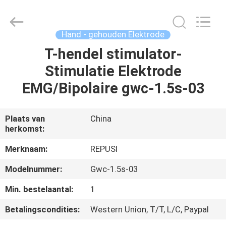
Suzhou
Repusi
Electronics
Co.,Ltd..
All
Hand - gehouden Elektrode
Rights
Reserved.
T-hendel stimulator-
HUIS
Stimulatie Elektrode
PRODUCTEN
EMG/Bipolaire gwc-1.5s-03
ONGEVEER
Plaats van
China
herkomst:
ONS
Merknaam:
REPUSI
FABRIEKSREIS
Modelnummer:
Gwc-1.5s-03
Min. bestelaantal:
1
KWALITEITSCONTROLE
Betalingscondities:
Western Union, T/T, L/C, Paypal