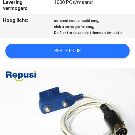
CONTACTEER
Levering
1000 PCs/maand
vermogen:
ONS
Hoog licht:
,
concentrische naald emg
,
elektromyografie emg
NIEUWS
De Elektrode van de t-hendelstimulatie
VERZOEK
BESTE PRIJS
OM EEN
CITAAT
SITEMAP
PRIVACY
POLICY