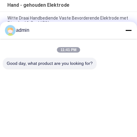
Hand - gehouden Elektrode
Witte Draai Handbediende Vaste Bevorderende Elektrode met
Standard 1-Speld DIN
admin
Witte Handbediende Volwassen Vaste Bevorderende
Elektrode met Standard 5-Speld DIN
11:41 PM
De volwassen Vaste Bevorderende Elektrode van de
Oppervlaktezenuw met Twee Handbediende Schakelaars
Good day, what product are you looking for?
populaire categorieën
Alle
Concentrische 
EMG 
Naaldelektrode
Naaldelektroden
Concentrische 
De Elektroden Van 
Naald Emg
De Subdermalnaald
Stimulatorsonde
Laryngeal Elektrode