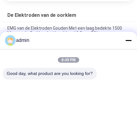
De Elektroden van de oorklem
EMG van de Elektroden Gouden Met een laag bedekte 1500
Mm van de Oorklem het Looddraad 1.5mm DIN
admin
Het beschikbare Oor van het Polyurethaanschuim tipt Gele 50
PCs per Zak
8:49 PM
Niet Beschikbare Goud Geplateerde Plaat met de Elektrode
van de Oorklem, Eeg-Oorelektrode
Good day, what product are you looking for?
populaire categorieën
Alle
Concentrische 
EMG 
Naaldelektrode
Naaldelektroden
Concentrische 
De Elektroden Van 
Naald Emg
De Subdermalnaald