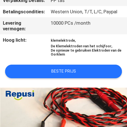
Verpakking Details:
PP tas
CONTACTEER
ONS
Betalingscondities:
Western Union, T/T, L/C, Paypal
Levering
10000 PCs /month
vermogen:
NIEUWS
Hoog licht:
,
klemelektrode
,
De Klemelektroden van het schijfoor
VERZOEK
De opnieuw te gebruiken Elektroden van de
Oorklem
OM EEN
CITAAT
BESTE PRIJS
SITEMAP
PRIVACY
POLICY