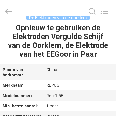
Suzhou
Repusi
Electronics
Co.,Ltd..
All
De Elektroden van de oorklem
Rights
Reserved.
Opnieuw te gebruiken de
HUIS
Elektroden Vergulde Schijf
PRODUCTEN
van de Oorklem, de Elektrode
van het EEGoor in Paar
ONGEVEER
ONS
Plaats van
China
herkomst:
FABRIEKSREIS
Merknaam:
REPUSI
Modelnummer:
Rep-1.5E
KWALITEITSCONTROLE
Min. bestelaantal:
1 paar