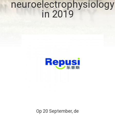
CONTACTEER
neuroelectrophysiology
ONS
in 2019
NIEUWS
VERZOEK
OM EEN
CITAAT
SITEMAP
PRIVACY
POLICY
Op 20 September, de