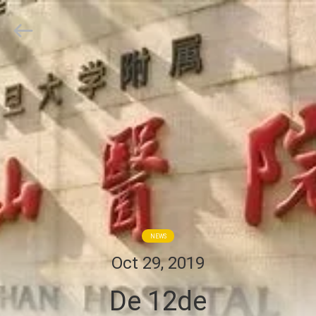
Suzhou
Repusi
Electronics
Co.,Ltd..
All
Rights
Reserved.
HUIS
PRODUCTEN
ONGEVEER
ONS
FABRIEKSREIS
NEWS
Oct 29, 2019
KWALITEITSCONTROLE
De 12de