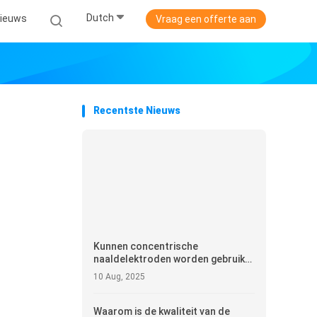
Dutch
ieuws
Vraag een offerte aan
Recentste Nieuws
Kunnen concentrische
naaldelektroden worden gebruikt
in onderzoek en klinische
10 Aug, 2025
proeven?
Waarom is de kwaliteit van de