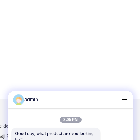
admin
Mail ons
3:05 PM
g, de Bouw E,
Good day, what product are you looking 
oji Zhihui,
for?