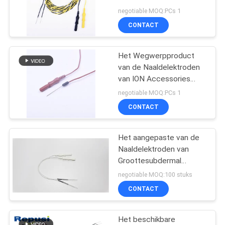
verdraaiden Veelkleurig
negotiable MOQ:PCs 1
CONTACT
Het Wegwerpproduct
van de Naaldelektroden
van ION Accessories
Stainless Steel Single
negotiable MOQ:PCs 1
Subdermal
CONTACT
Het aangepaste van de
Naaldelektroden van
Groottesubdermal
Medische
negotiable MOQ:100 stuks
Wegwerpproduct
CONTACT
Het beschikbare