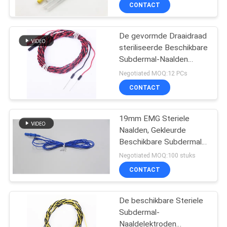
CONTACTEER
CONTACT
ONS
De gevormde Draaidraad
steriliseerde Beschikbare
NIEUWS
Subdermal-Naalden
0.4x19mm
Negotiated MOQ:12 PCs
VERZOEK
CONTACT
OM EEN
CITAAT
19mm EMG Steriele
Naalden, Gekleurde
Beschikbare Subdermal-
SITEMAP
Naalden
Negotiated MOQ:100 stuks
CONTACT
PRIVACY
POLICY
De beschikbare Steriele
Subdermal-
Naaldelektroden