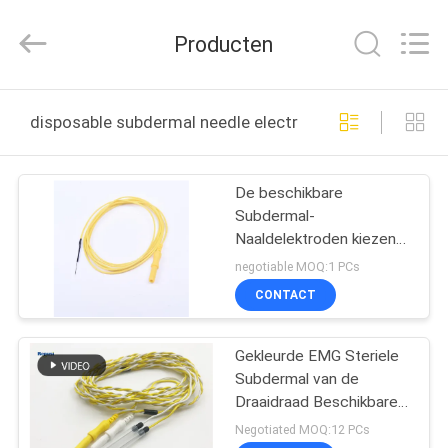
Suzhou
Repusi
Electronics
Producten
Co.,Ltd..
All
Rights
Reserved.
HUIS
disposable subdermal needle electrodes online fabrica
PRODUCTEN
De beschikbare
Subdermal-
ONGEVEER
Naaldelektroden kiezen
ONS
Lood met Schakelaar uit
negotiable MOQ:1 PCs
CONTACT
FABRIEKSREIS
Gekleurde EMG Steriele
Subdermal van de
KWALITEITSCONTROLE
Draaidraad Beschikbare
Naaldelektroden
Negotiated MOQ:12 PCs