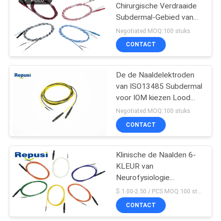
Chirurgische Verdraaide
Subdermal-Gebied van
Naaldelektroden IOM
Negotiated MOQ:100 stuks
CONTACT
De de Naaldelektroden
van ISO13485 Subdermal
voor IOM kiezen Lood
1.5M Lead Wire uit
Negotiated MOQ:100 stuks
CONTACT
Klinische de Naalden 6-
KLEUR van
Neurofysiologie
Beschikbare Subdermal
$ 1.00-2.50 / PCS MOQ:100 stuks
ENIGE Elektrode
CONTACT