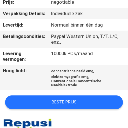
CONTACTEER
Prijs:
negotiable
ONS
Verpakking Details:
Individuele zak
Levertijd:
Normaal binnen één dag
NIEUWS
Betalingscondities:
Paypal Western Union, T/T, L/C,
enz.,
VERZOEK
Levering
10000k PCs/maand
OM EEN
vermogen:
CITAAT
Hoog licht:
,
concentrische naald emg
,
elektromyografie emg
Conventionele Concentrische
SITEMAP
Naaldelektrode
BESTE PRIJS
PRIVACY
POLICY