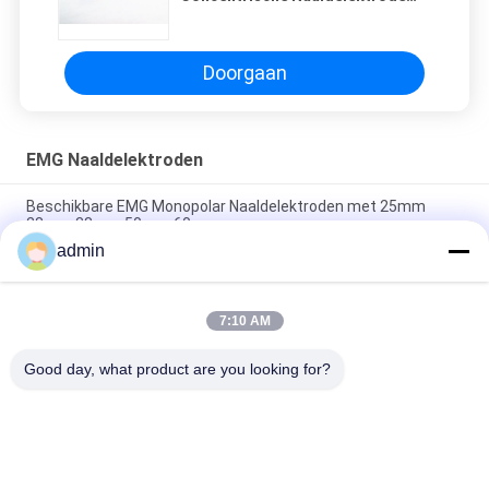
voor Elektromyografie
Doorgaan
EMG Naaldelektroden
Beschikbare EMG Monopolar Naaldelektroden met 25mm
28mm 38mm 50mm 60mm
admin
Eenmalige EMG-monopolar naaldelektroden roestvrij staal 38
mm/50 mm EO gesteriliseerd
7:10 AM
De beschikbare EMG Geleide Elektrode van de Injectienaald
met 38mm 50mm Lengte
Good day, what product are you looking for?
populaire categorieën
Alle
Concentrische 
EMG 