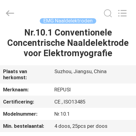
Suzhou
Repusi
Electronics
Co.,Ltd..
All
EMG Naaldelektroden
Rights
Reserved.
Nr.10.1 Conventionele
HUIS
Concentrische Naaldelektrode
PRODUCTEN
voor Elektromyografie
ONGEVEER
Plaats van
Suzhou, Jiangsu, China
herkomst:
ONS
Merknaam:
REPUSI
FABRIEKSREIS
Certificering:
CE , ISO13485
Modelnummer:
Nr.10.1
KWALITEITSCONTROLE
Min. bestelaantal:
4 doos, 25pcs per doos